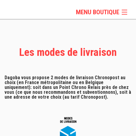
MENU BOUTIQUE
OCTOBRE ROSE
T-Shirts et Polos
PULLS ET VESTES
Les modes de livraison
Sportswear
Sacs & Accessoires
Dagoba vous propose 2 modes de livraison Chronopost au
choix (en France métropolitaine ou en Belgique
uniquement): soit dans un Point Chrono Relais près de chez
vous (ce que nous recommandons et subventionnons), soit à
une adresse de votre choix (au tarif Chronopost).