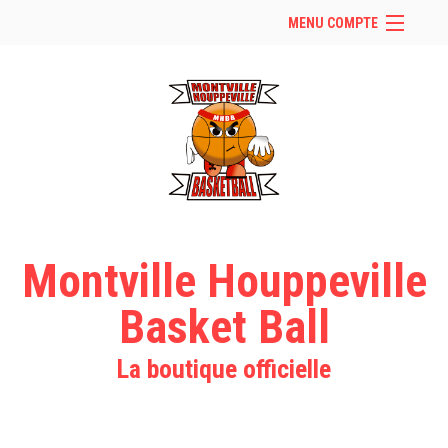
MENU COMPTE
Accueil
Retour à notre site
Facebook
Instagram
Se connecter
Panier (
vide
)
Montville Houppeville
Basket Ball
La boutique officielle