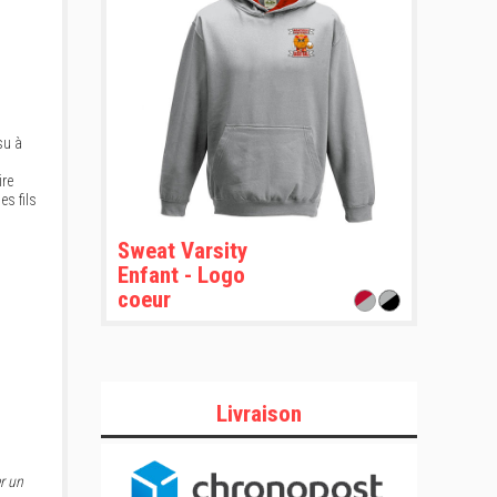
su à
ire
es fils
Sweat Varsity
Enfant - Logo
coeur
Livraison
r un