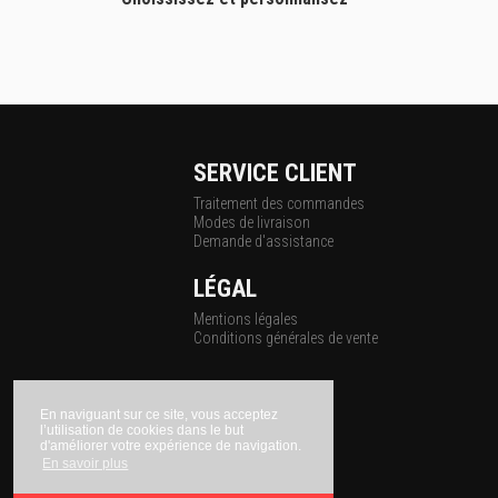
SERVICE CLIENT
Traitement des commandes
Modes de livraison
Demande d'assistance
LÉGAL
Mentions légales
Conditions générales de vente
En naviguant sur ce site, vous acceptez
l’utilisation de cookies dans le but
d'améliorer votre expérience de navigation.
En savoir plus