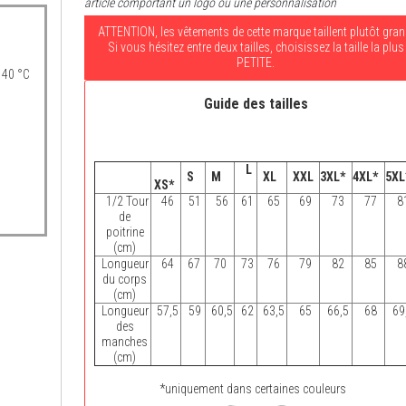
article comportant un logo ou une personnalisation
ATTENTION, les vêtements de cette marque taillent plutôt gran
Si vous hésitez entre deux tailles, choisissez la taille la plus
PETITE.
 40 °C
Guide des tailles
L
S
M
XL
XXL
3XL*
4XL*
5XL
XS*
1/2 Tour
46
51
56
61
65
69
73
77
8
de
poitrine
(cm)
Longueur
64
67
70
73
76
79
82
85
8
du corps
(cm)
Longueur
57,5
59
60,5
62
63,5
65
66,5
68
69
des
manches
(cm)
*uniquement dans certaines couleurs