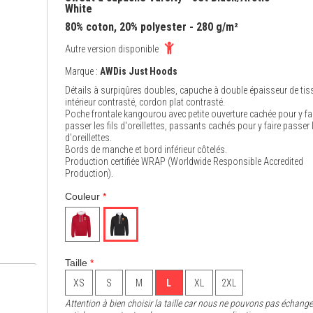
White
80% coton, 20% polyester - 280 g/m²
Autre version disponible
Marque :
AWDis Just Hoods
Détails à surpiqûres doubles, capuche à double épaisseur de tis
intérieur contrasté, cordon plat contrasté.
Poche frontale kangourou avec petite ouverture cachée pour y fa
passer les fils d'oreillettes, passants cachés pour y faire passer l
d'oreillettes.
Bords de manche et bord inférieur côtelés.
Production certifiée WRAP (Worldwide Responsible Accredited
Production).
Couleur
*
Taille
*
XS
S
M
L
XL
2XL
Attention à bien choisir la taille car nous ne pouvons pas échange