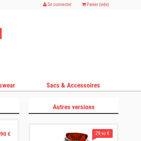
Se connecter
Panier (
vide
)
l
swear
Sacs & Accessoires
Autres versions
90 €
29
€
,90