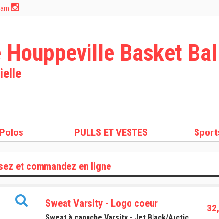
gram
e Houppeville Basket Bal
ielle
 Polos
PULLS ET VESTES
Sport
sez et commandez en ligne
Sweat Varsity - Logo coeur
32,
Sweat à capuche Varsity - Jet Black/Arctic