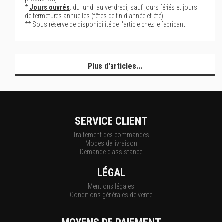
*
Jours ouvrés
: du lundi au vendredi, sauf jours fériés et jours
de fermetures annuelles (fêtes de fin d'année et été).
** Sous réserve de disponibilité de l'article chez le fabricant
Plus d'articles...
SERVICE CLIENT
Traitement des commandes
Modes de livraison
Demande d'assistance
LÉGAL
Mentions légales
Conditions générales de vente