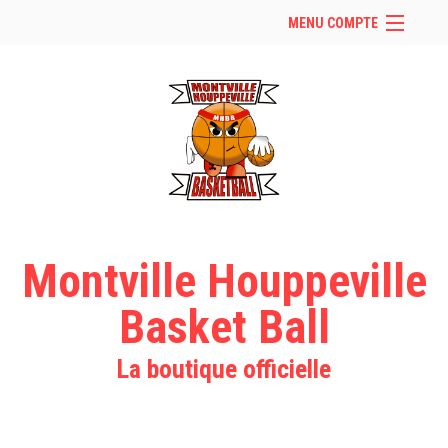
MENU COMPTE
Accueil
Retour à notre site
Facebook
Instagram
Se connecter
Panier (
vide
)
Montville Houppeville
Basket Ball
La boutique officielle