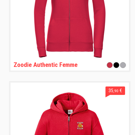
Zoodie Authentic Femme
35
€
,90