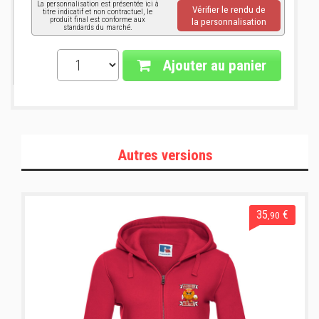
La personnalisation est présentée ici à
Vérifier le rendu de
titre indicatif et non contractuel, le
produit final est conforme aux
la personnalisation
standards du marché.
Ajouter au panier
Autres versions
35
€
,90