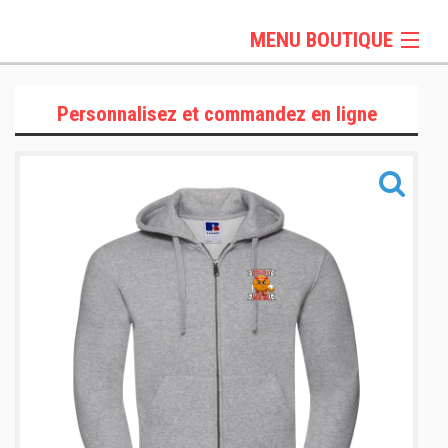
MENU BOUTIQUE
OCTOBRE ROSE
Personnalisez et commandez en ligne
T-Shirts et Polos
PULLS ET VESTES
Sportswear
Sacs & Accessoires