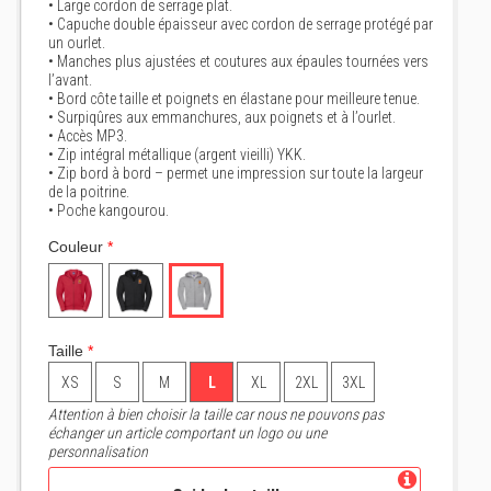
• Large cordon de serrage plat.
• Capuche double épaisseur avec cordon de serrage protégé par
un ourlet.
• Manches plus ajustées et coutures aux épaules tournées vers
l’avant.
• Bord côte taille et poignets en élastane pour meilleure tenue.
• Surpiqûres aux emmanchures, aux poignets et à l’ourlet.
• Accès MP3.
• Zip intégral métallique (argent vieilli) YKK.
• Zip bord à bord – permet une impression sur toute la largeur
de la poitrine.
• Poche kangourou.
Couleur
*
Taille
*
XS
S
M
L
XL
2XL
3XL
Attention à bien choisir la taille car nous ne pouvons pas
échanger un article comportant un logo ou une
personnalisation