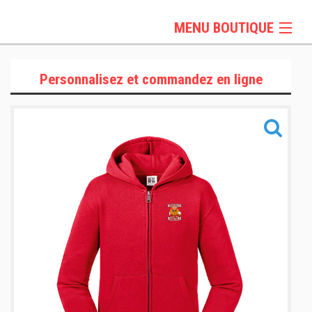
MENU BOUTIQUE
OCTOBRE ROSE
Personnalisez et commandez en ligne
T-Shirts et Polos
PULLS ET VESTES
Sportswear
Sacs & Accessoires