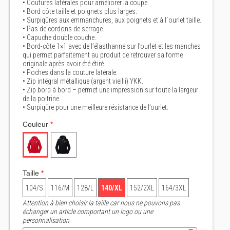
• Coutures latérales pour améliorer la coupe.
• Bord côte taille et poignets plus larges.
• Surpiqûres aux emmanchures, aux poignets et à l´ourlet taille.
• Pas de cordons de serrage.
• Capuche double couche.
• Bord-côte 1×1 avec de l’élasthanne sur l’ourlet et les manches
qui permet parfaitement au produit de retrouver sa forme
originale après avoir été étiré.
• Poches dans la couture latérale.
• Zip intégral métallique (argent vieilli) YKK.
• Zip bord à bord – permet une impression sur toute la largeur
de la poitrine.
• Surpiqûre pour une meilleure résistance de l’ourlet.
Couleur
*
Taille
*
104/S
116/M
128/L
140/XL
152/2XL
164/3XL
Attention à bien choisir la taille car nous ne pouvons pas
échanger un article comportant un logo ou une
personnalisation