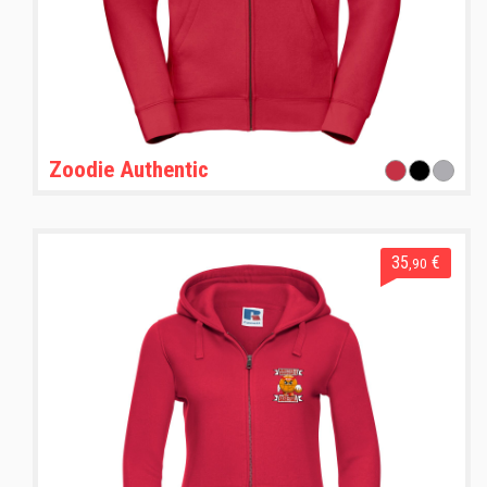
Zoodie Authentic
35
€
,90