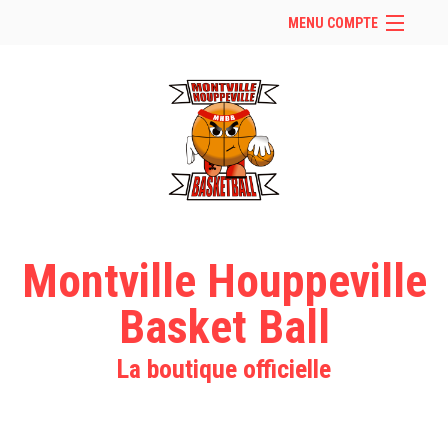
MENU COMPTE
Accueil
Retour à notre site
Facebook
Instagram
Se connecter
Panier (
vide
)
Montville Houppeville
Basket Ball
La boutique officielle